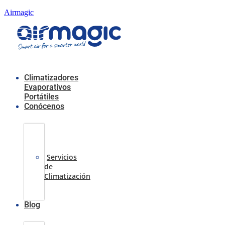
Airmagic
Menú
Climatizadores
Evaporativos
Portátiles
Conócenos
Casos
de
Éxito
Servicios
de
Climatización
Sobre
nosotros
Blog