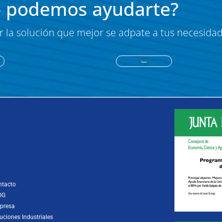
 podemos ayudarte?
 la solución que mejor se adpate a tus necesida
Pide presupuesto
ntacto
OG
presa
uciones Industriales