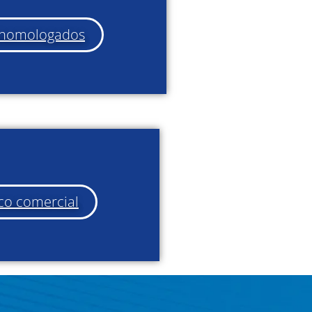
s homologados
co comercial