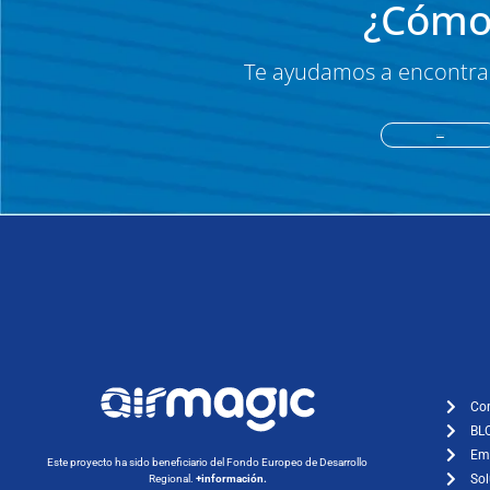
¿Cómo
Te ayudamos a encontrar
Llámanos
Co
BL
Em
Este proyecto ha sido beneficiario del Fondo Europeo de Desarrollo
Sol
Regional.
+información.