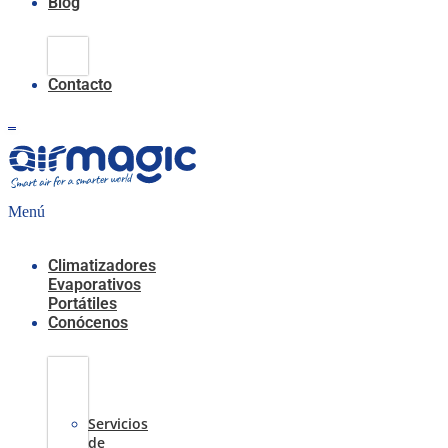
Blog
Climatización
Evaporativa
Contacto
0,00
€
0
Carrito
Menú
Climatizadores
Evaporativos
Portátiles
Conócenos
Casos
de
Éxito
Servicios
de