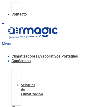
Climatización
Evaporativa
Contacto
0,00
€
0
Carrito
Menú
Climatizadores Evaporativos Portátiles
Conócenos
Casos
de
Éxito
Servicios
de
Climatización
Sobre
nosotros