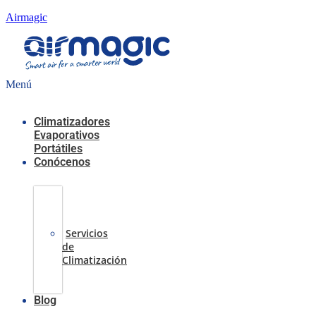
Airmagic
Menú
Climatizadores
Evaporativos
Portátiles
Conócenos
Casos
de
Éxito
Servicios
de
Climatización
Sobre
nosotros
Blog