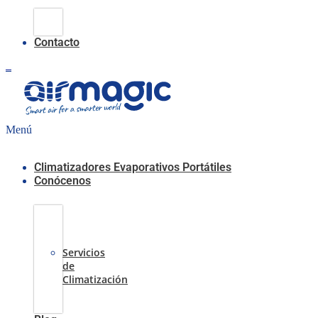
Climatización
Evaporativa
Contacto
0,00
€
0
Carrito
Menú
Climatizadores Evaporativos Portátiles
Conócenos
Casos
de
Éxito
Servicios
de
Climatización
Sobre
nosotros