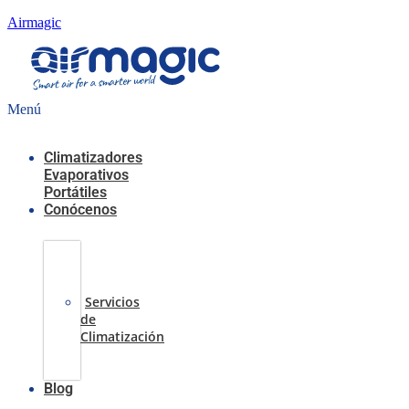
Airmagic
Menú
Climatizadores
Evaporativos
Portátiles
Conócenos
Casos
de
Éxito
Servicios
de
Climatización
Sobre
nosotros
Blog