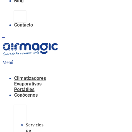
Blog
Climatización
Evaporativa
Contacto
0,00
€
0
Carrito
Menú
Climatizadores
Evaporativos
Portátiles
Conócenos
Casos
de
Éxito
Servicios
de