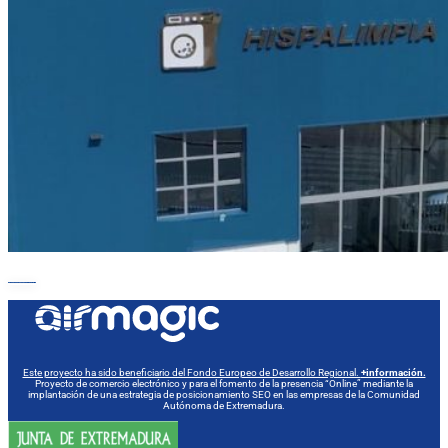
VOLVER A SECTORES DE APLICACIÓN
Este proyecto ha sido beneficiario del Fondo Europeo de Desarrollo Regional.
+información.
Proyecto de comercio electrónico y para el fomento de la presencia “Online” mediante la
implantación de una estrategia de posicionamiento SEO en las empresas de la Comunidad
Autónoma de Extremadura.