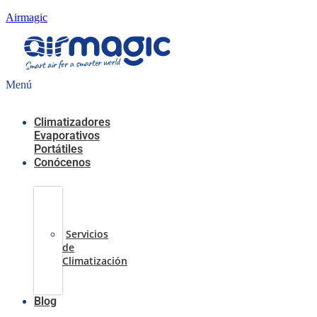
Airmagic
Menú
Climatizadores
Evaporativos
Portátiles
Conócenos
Casos
de
Éxito
Servicios
de
Climatización
Sobre
nosotros
Blog