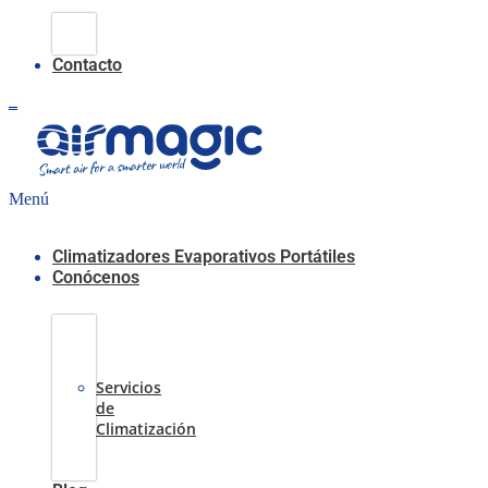
Climatización
Evaporativa
Contacto
0,00
€
0
Carrito
Menú
Climatizadores Evaporativos Portátiles
Conócenos
Casos
de
Éxito
Servicios
de
Climatización
Sobre
nosotros