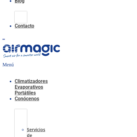
Blog
Climatización
Evaporativa
Contacto
0,00
€
0
Carrito
Menú
Climatizadores
Evaporativos
Portátiles
Conócenos
Casos
de
Éxito
Servicios
de