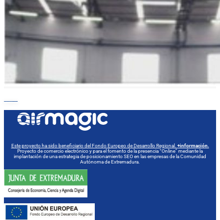
VOLVER A SECTORES DE APLICACIÓN
Este proyecto ha sido beneficiario del Fondo Europeo de Desarrollo Regional.
+información.
Proyecto de comercio electrónico y para el fomento de la presencia “Online” mediante la
implantación de una estrategia de posicionamiento SEO en las empresas de la Comunidad
Autónoma de Extremadura.