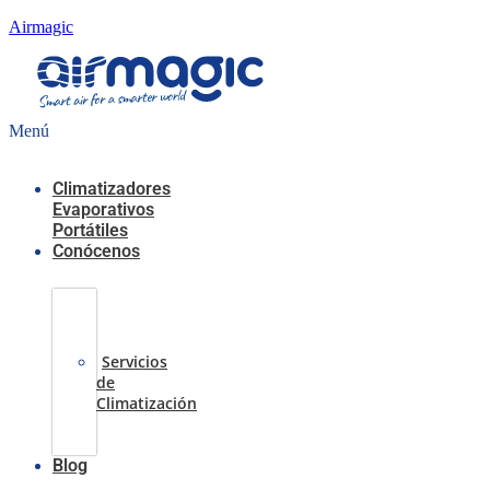
Airmagic
Menú
Climatizadores
Evaporativos
Portátiles
Conócenos
Casos
de
Éxito
Servicios
de
Climatización
Sobre
nosotros
Blog