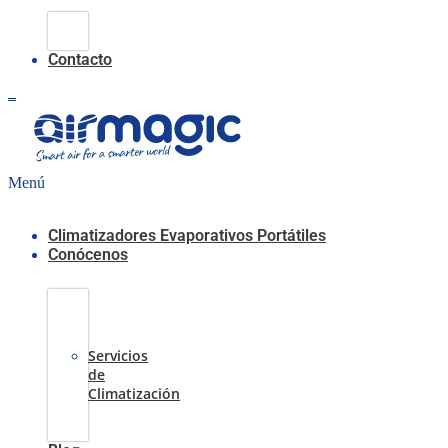
Climatización
Evaporativa
Contacto
0,00
€
0
Carrito
Menú
Climatizadores Evaporativos Portátiles
Conócenos
Casos
de
Éxito
Servicios
de
Climatización
Sobre
nosotros