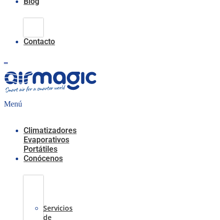
Blog
Climatización
Evaporativa
Contacto
0,00
€
0
Carrito
Menú
Climatizadores
Evaporativos
Portátiles
Conócenos
Casos
de
Éxito
Servicios
de