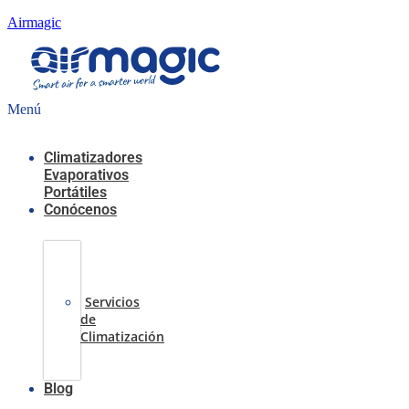
Airmagic
Menú
Climatizadores
Evaporativos
Portátiles
Conócenos
Casos
de
Éxito
Servicios
de
Climatización
Sobre
nosotros
Blog