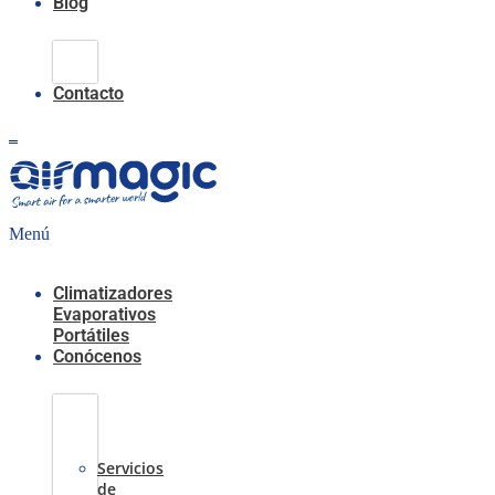
Blog
Climatización
Evaporativa
Contacto
0,00
€
0
Carrito
Menú
Climatizadores
Evaporativos
Portátiles
Conócenos
Casos
de
Éxito
Servicios
de