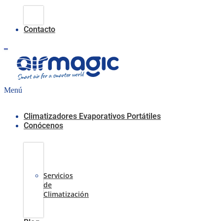
Climatización
Evaporativa
Contacto
0,00
€
0
Carrito
Menú
Climatizadores Evaporativos Portátiles
Conócenos
Casos
de
Éxito
Servicios
de
Climatización
Sobre
nosotros