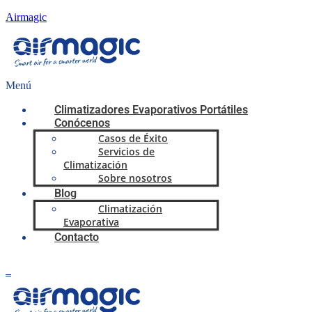
Airmagic
Menú
Climatizadores Evaporativos Portátiles
Conócenos
Casos de Éxito
Servicios de
Climatización
Sobre nosotros
Blog
Climatización
Evaporativa
Contacto
0,00
€
0
Carrito