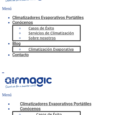
Menú
Climatizadores Evaporativos Portátiles
Conócenos
Casos de Éxito
Servicios de Climatización
Sobre nosotros
Blog
Climatización Evaporativa
Contacto
0,00
€
0
Carrito
Menú
Climatizadores Evaporativos Portátiles
Conócenos
Casos de Éxito