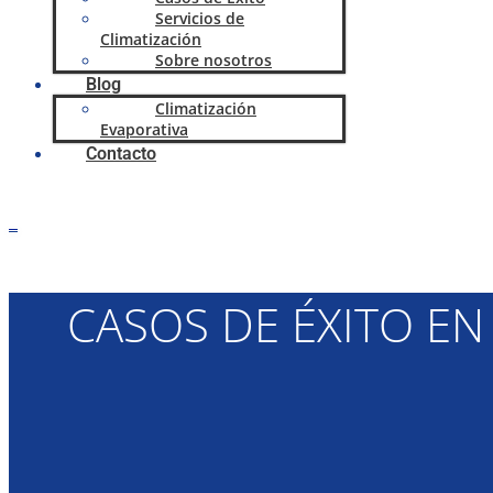
Servicios de
Climatización
Sobre nosotros
Blog
Climatización
Evaporativa
Contacto
0,00
€
0
Carrito
CASOS DE ÉXITO E