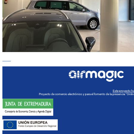
VOLVER A SECTORES DE APLICACIÓN
Este proyecto ha
Proyecto de comercio electrónico y para el fomento de la presencia “On