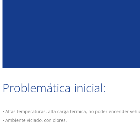
Problemática inicial:
• Altas temperaturas, alta carga térmica, no poder encender vehí
• Ambiente viciado, con olores.