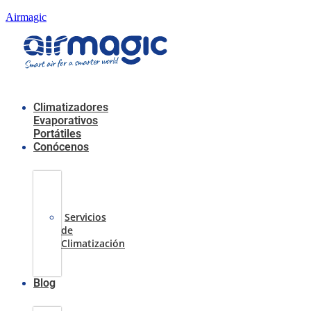
Airmagic
Menú
Climatizadores
Evaporativos
Portátiles
Conócenos
Casos
de
Éxito
Servicios
de
Climatización
Sobre
nosotros
Blog