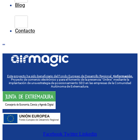
Blog
Climatización
Evaporativa
Contacto
0,00
€
0
Carrito
Este proyecto ha sido beneficiario del Fondo Europeo de Desarrollo Regional.
+información.
Proyecto de comercio electrónico y para el fomento de la presencia “Online” mediante la
implantación de una estrategia de posicionamiento SEO en las empresas de la Comunidad
Autónoma de Extremadura.
Facebook
Twitter
Linkedin