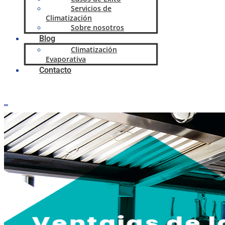
Servicios de
Climatización
Sobre nosotros
Blog
Climatización
Evaporativa
Contacto
0,00
€
0
Carrito