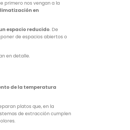
ue primero nos vengan a la
limatización en
un espacio reducido
. De
sponer de espacios abiertos o
an en detalle.
nto de la temperatura
eparan platos que, en la
 sistemas de extracción cumplen
olores.