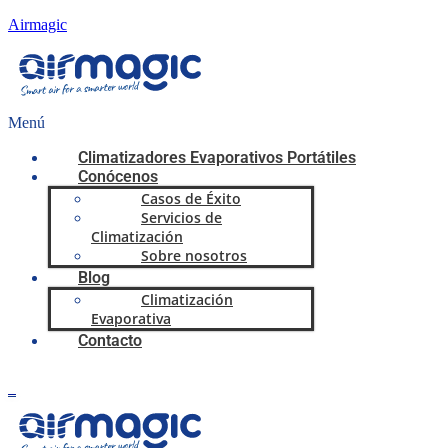
Airmagic
Menú
Climatizadores Evaporativos Portátiles
Conócenos
Casos de Éxito
Servicios de
Climatización
Sobre nosotros
Blog
Climatización
Evaporativa
Contacto
0,00
€
0
Carrito