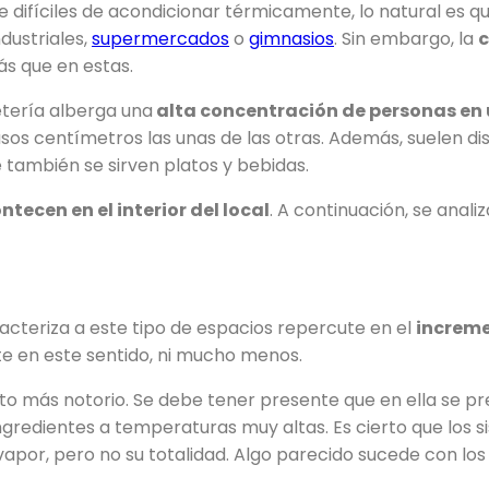
difíciles de acondicionar térmicamente, lo natural es q
dustriales,
supermercados
o
gimnasios
. Sin embargo, la
c
s que en estas.
etería alberga una
alta concentración de personas en 
sos centímetros las unas de las otras. Además, suelen di
e también se sirven platos y bebidas.
ecen en el interior del local
. A continuación, se analiz
acteriza a este tipo de espacios repercute en el
increme
te en este sentido, ni mucho menos.
to más notorio. Se debe tener presente que en ella se pr
ingredientes a temperaturas muy altas. Es cierto que los
por, pero no su totalidad. Algo parecido sucede con los 