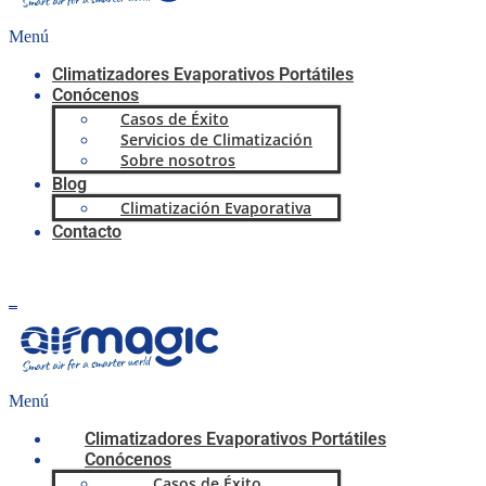
Menú
Climatizadores Evaporativos Portátiles
Conócenos
Casos de Éxito
Servicios de Climatización
Sobre nosotros
Blog
Climatización Evaporativa
Contacto
0,00
€
0
Carrito
Menú
Climatizadores Evaporativos Portátiles
Conócenos
Casos de Éxito